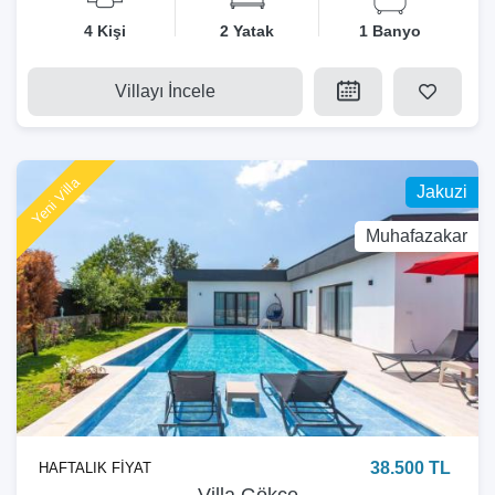
4 Kişi
2 Yatak
1 Banyo
Villayı İncele
Yeni Villa
Jakuzi
Muhafazakar
38.500 TL
HAFTALIK FİYAT
Villa Gökçe