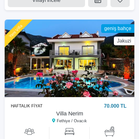
Villayı İncele
Yeni Villa
geniş bahçe
Jakuzi
70.000 TL
HAFTALIK FİYAT
Villa Nerim
Fethiye / Ovacık